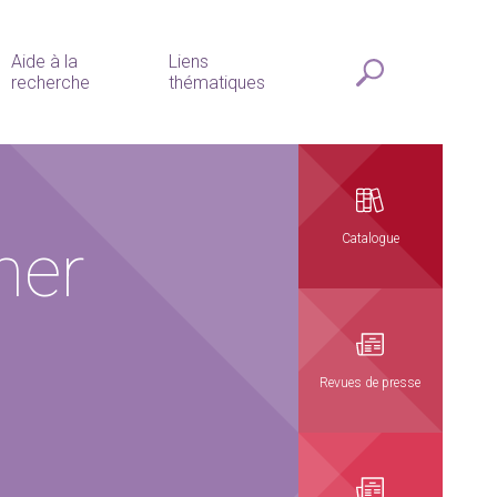
Aide à la
Liens
recherche
thématiques
her
Catalogue
Revues de presse