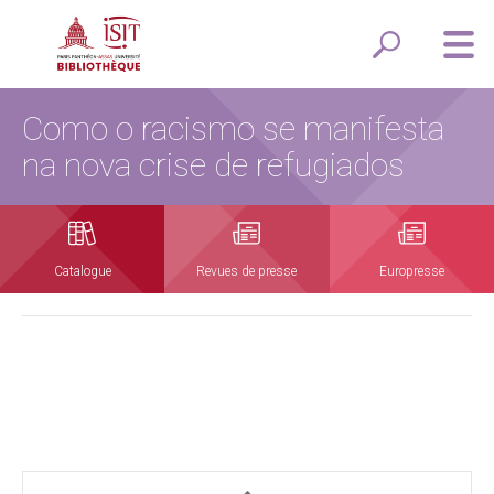
Como o racismo se manifesta
na nova crise de refugiados
Catalogue
Revues de presse
Europresse