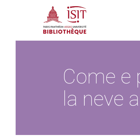
Come e p
la neve ar