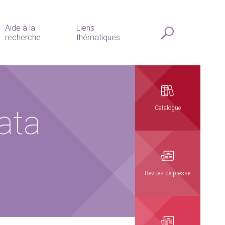
Aide à la
Liens
recherche
thématiques
ata
Catalogue
Revues de presse