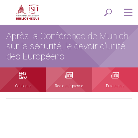
Après la Conférence de Munich
sur la sécurité, le devoir d’unité
des Européens
Catalogue
Revues de presse
Europresse