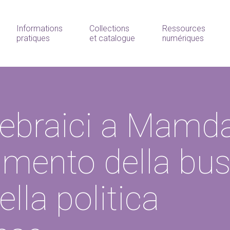
Informations
Collections
Ressources
pratiques
et catalogue
numériques
ebraici a Mamda
amento della bu
lla politica