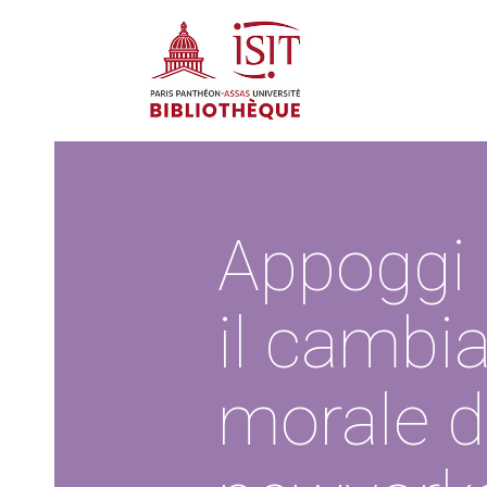
Appoggi 
il cambi
morale de