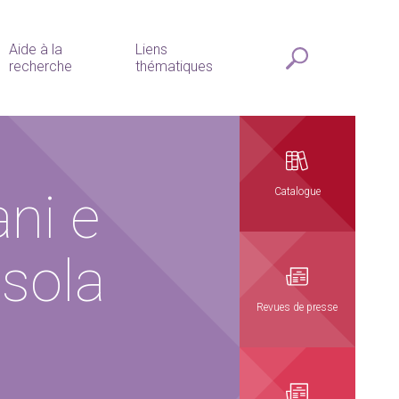
Aide à la
Liens
recherche
thématiques
ni e
Catalogue
ssola
Revues de presse