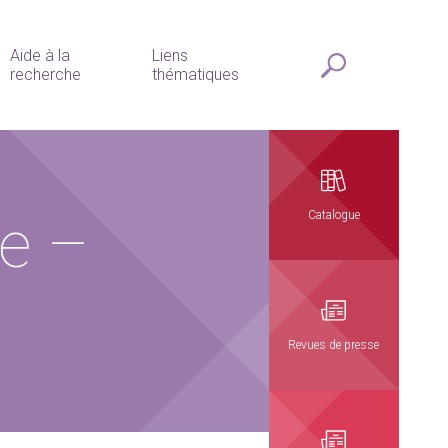
Aide à la
Liens
recherche
thématiques
ie –
Catalogue
Revues de presse