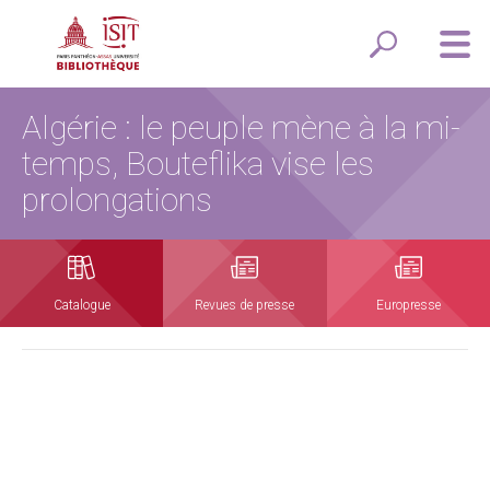
Algérie : le peuple mène à la mi-
temps, Bouteflika vise les
prolongations
Catalogue
Revues de presse
Europresse