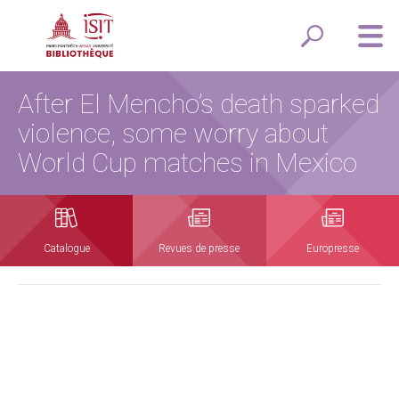
After El Mencho’s death sparked
violence, some worry about
World Cup matches in Mexico
Catalogue
Revues de presse
Europresse