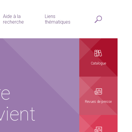
Aide à la
Liens
recherche
thématiques
Catalogue
re
Revues de presse
ient