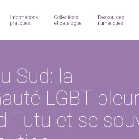
Informations
Collections
Ressources
pratiques
et catalogue
numériques
u Sud: la
uté LGBT pleu
Tutu et se souv