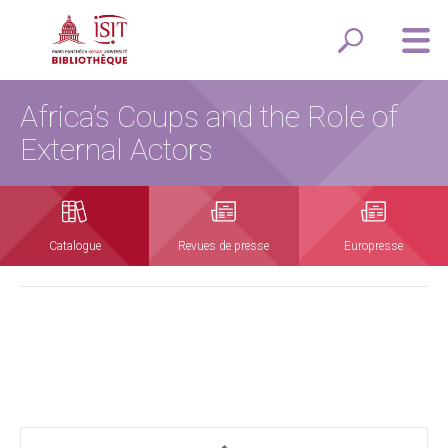
Africa’s Coups and the Role of
External Actors
Catalogue
Revues de presse
Europresse