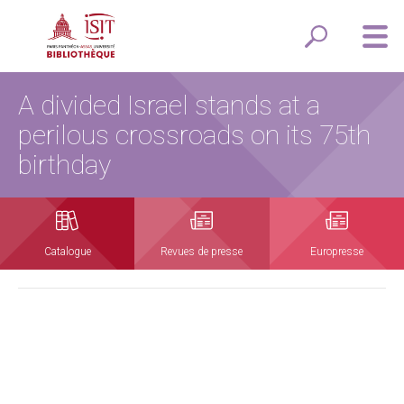
A divided Israel stands at a
perilous crossroads on its 75th
birthday
Catalogue
Revues de presse
Europresse