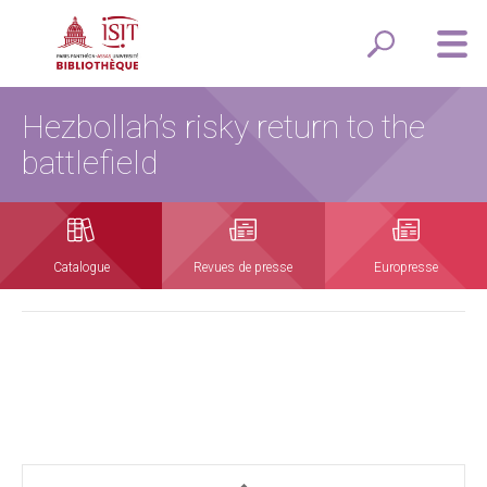
Hezbollah’s risky return to the
battlefield
Catalogue
Revues de presse
Europresse