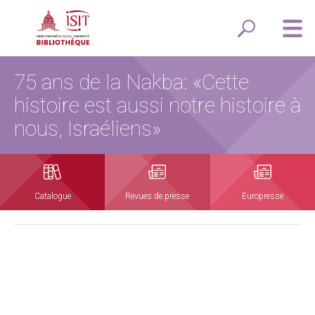
75 ans de la Nakba: «Cette
histoire est aussi notre histoire à
nous, Israéliens»
Catalogue
Revues de presse
Europresse