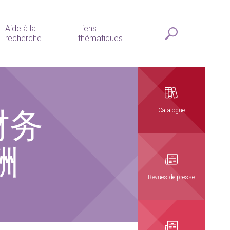
Aide à la
Liens
recherche
thématiques
财务
Catalogue
酬
Revues de presse