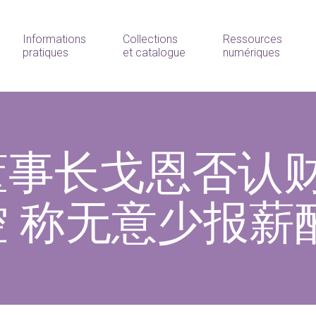
Informations
Collections
Ressources
pratiques
et catalogue
numériques
董事长戈恩否认
 称无意少报薪