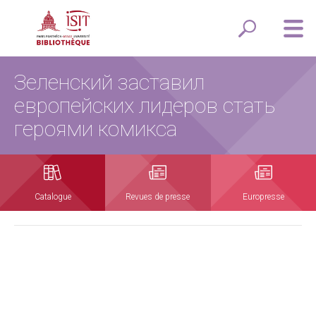
Зеленский заставил
европейских лидеров стать
героями комикса
Catalogue
Revues de presse
Europresse